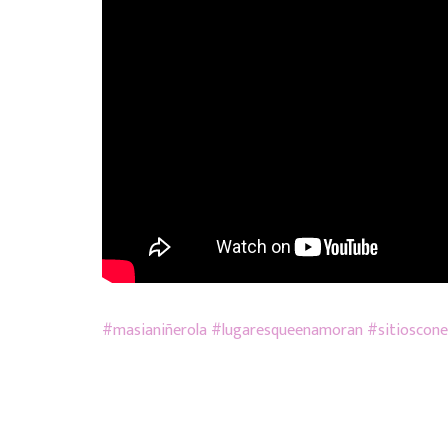
#
masianiñerola
#
lugaresqueenamoran
#
sitioscon