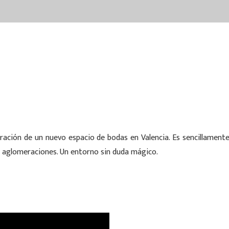
vicios
nosotros
blog
portfolio
ración de un nuevo espacio de bodas en Valencia. Es sencillamente
as aglomeraciones. Un entorno sin duda mágico.