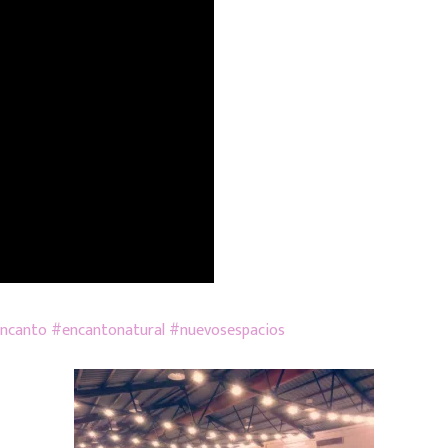
encanto
#
encantonatural
#
nuevosespacios