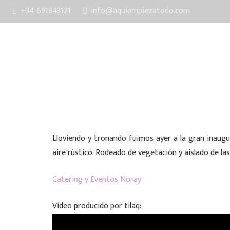
+34 691843121
info@aquiempiezatodo.com
inicio
ser
Lloviendo y tronando fuimos ayer a la gran inaugu
aire rústico. Rodeado de vegetación y aislado de l
Catering y Eventos Noray
Vídeo producido por tilaq: