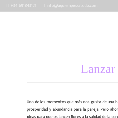
+34 691843121
info@aquiempiezatodo.com
inicio
ser
Lanzar 
Uno de los momentos que más nos gusta de una boda
prosperidad y abundancia para la pareja. Pero a
ideas para que os lancen flores a la salidad de la c