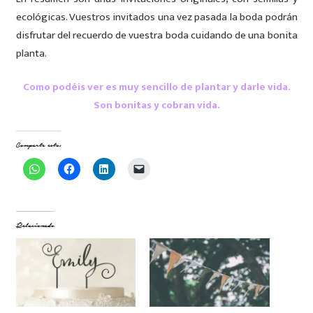
ecológicas. Vuestros invitados una vez pasada la boda podrán
disfrutar del recuerdo de vuestra boda cuidando de una bonita
planta.
Como podéis ver es muy sencillo de plantar y darle vida.
Son bonitas y cobran vida.
Comparte esto:
Haz
Haz
Haz
Haz
clic
clic
clic
clic
para
para
para
para
compartir
compartir
compartir
enviar
en
en
en
un
WhatsApp
Facebook
LinkedIn
enlace
(Se
(Se
(Se
por
Relacionado
abre
abre
abre
correo
en
en
en
electrónico
una
una
una
a
ventana
ventana
ventana
un
nueva)
nueva)
nueva)
amigo
(Se
abre
en
una
ventana