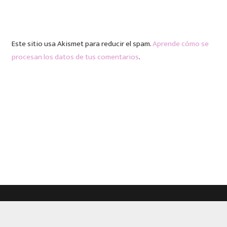
Este sitio usa Akismet para reducir el spam.
Aprende cómo se
procesan los datos de tus comentarios
.
Redes Sociales