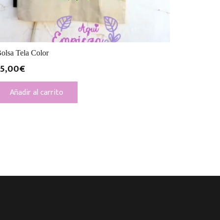
olsa Tela Color
15,00
€
Añadir al carrito