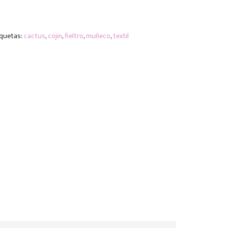
iquetas:
cactus
,
cojin
,
fieltro
,
muñeco
,
textil