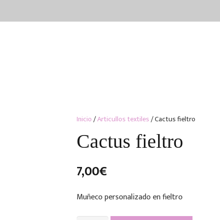
vicios
nosotros
blog
portfolio
Inicio
/
Articullos textiles
/ Cactus fieltro
Cactus fieltro
7,00
€
Muñeco personalizado en fieltro