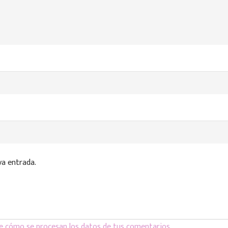
va entrada.
e cómo se procesan los datos de tus comentarios
.